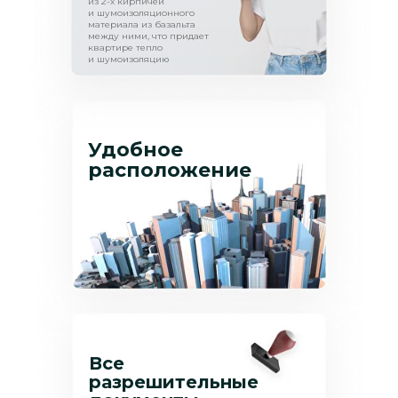
из 2-х кирпичей
и шумоизоляционного
материала из базальта
между ними, что придает
квартире тепло
и шумоизоляцию
Удобное
расположение
Все
разрешительные