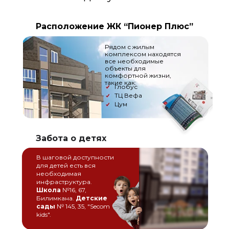
Расположение ЖК “Пионер Плюс”
Рядом с жилым
комплексом находятся
все необходимые
объекты для
комфортной жизни,
такие как:
Глобус
ТЦ Вефа
Цум
Забота о детях
В шаговой доступности
для детей есть вся
необходимая
инфраструктура.
Школа
№16, 67,
Билимкана.
Детские
сады
№ 145, 35, "Secom
kids".