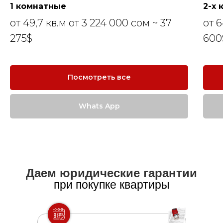
1 комнатные
2-х
от 49,7 кв.м от 3 224 000 сом ~ 37
от 6
275$
600
Посмотреть все
Whats App
Даем юридические гарантии
при покупке квартиры