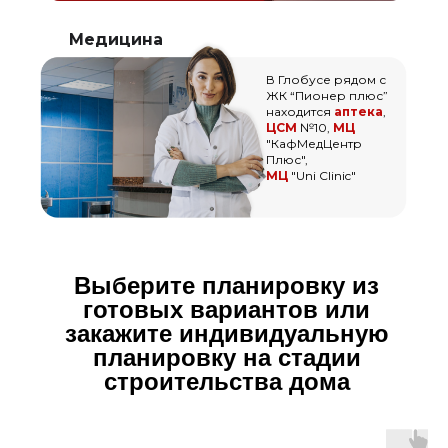
Медицина
В Глобусе рядом с
ЖК “Пионер плюс”
находится
аптека
,
ЦСМ
№10,
МЦ
"КафМедЦентр
Плюс",
МЦ
"Uni Clinic"
Выберите планировку из
готовых вариантов или
закажите индивидуальную
планировку на стадии
строительства дома