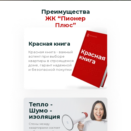
Преимущества
ЖК “Пионер
Плюс”
Красная книга
Красная книга - важный
аспект при выборе
квартиры в строящемся
доме, гарант надежной
и безопасной покупки
Тепло -
Шумо -
изоляция
Стены между
квартирами состоят